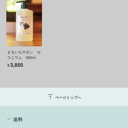
まるいちサボン ゼ
ラニウム 520ml
¥3,850
vertical_align_top
ページトップへ
送料