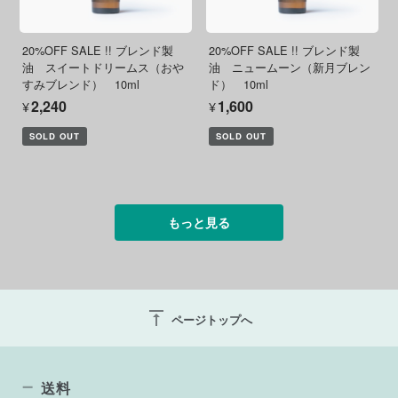
20%OFF SALE !! ブレンド製
20%OFF SALE !! ブレンド製
油 スイートドリームス（おや
油 ニュームーン（新月ブレン
すみブレンド） 10ml
ド） 10ml
¥2,240
¥1,600
SOLD OUT
SOLD OUT
もっと見る
vertical_align_top
ページトップへ
送料