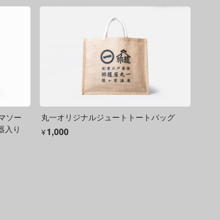
ロマソー
丸一オリジナルジュートトートバッグ
器入り
¥1,000