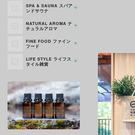
SPA & SAUNA スパア
ンドサウナ
サウナウォーター
NATURAL AROMA ナ
チュラルアロマ
サウナアイテム
入浴剤
丸一サボン
FINE FOOD ファイン
フード
バスグッズ
液体石鹸（ボディ＆ハンドソー
プ）
丸一オリジナル
LIFE STYLE ライフス
精油 エッセンシャルオイル
タイル雑貨
丸一セレクション
化粧品 スキンケア
エプロン
アロマ・バス関連雑貨
トートバッグ
丸一セレクト雑貨