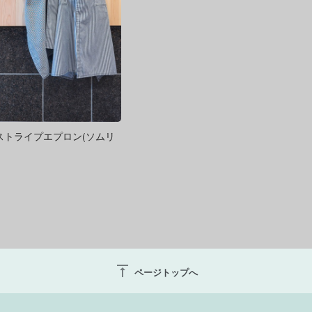
ストライプエプロン(ソムリ
vertical_align_top
ページトップへ