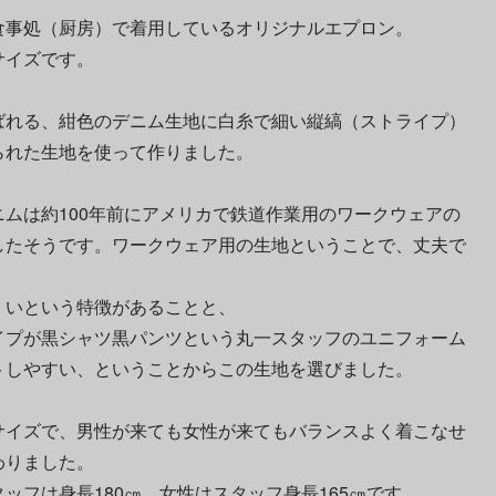
食事処（厨房）で着用しているオリジナルエプロン。
サイズです。
ばれる、紺色のデニム生地に白糸で細い縦縞（ストライプ）
られた生地を使って作りました。
ニムは約100年前にアメリカで鉄道作業用のワークウェアの
したそうです。ワークウェア用の生地ということで、丈夫で
くいという特徴があることと、
イプが黒シャツ黒パンツという丸一スタッフのユニフォーム
トしやすい、ということからこの生地を選びました。
サイズで、男性が来ても女性が来てもバランスよく着こなせ
わりました。
ッフは身長180㎝、女性はスタッフ身長165㎝です。